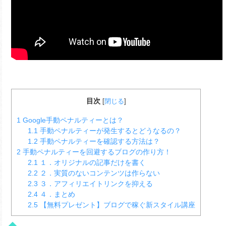
目次
[
閉じる
]
1
Google手動ペナルティーとは？
1.1
手動ペナルティーが発生するとどうなるの？
1.2
手動ペナルティーを確認する方法は？
2
手動ペナルティーを回避するブログの作り方！
2.1
１．オリジナルの記事だけを書く
2.2
２．実質のないコンテンツは作らない
2.3
３．アフィリエイトリンクを抑える
2.4
４．まとめ
2.5
【無料プレゼント】ブログで稼ぐ新スタイル講座