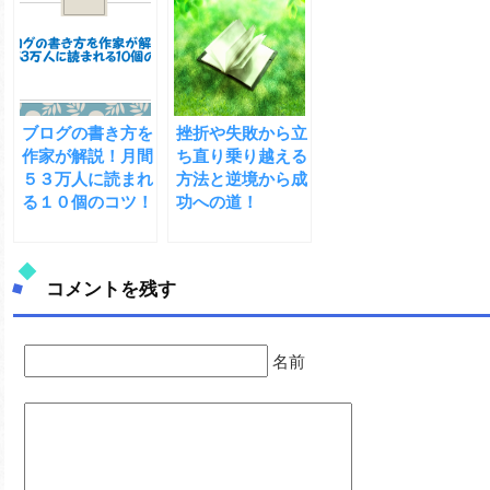
ブログの書き方を
挫折や失敗から立
作家が解説！月間
ち直り乗り越える
５３万人に読まれ
方法と逆境から成
る１０個のコツ！
功への道！
コメントを残す
名前